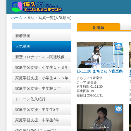
ホーム
> 番組・写真一覧(人気動画)
新着順
新着動画
人気動画
新型コロナウイルス関連映像
家庭学習支援・小学生１～３年
16.11.20 まちじゅう音楽祭
家庭学習支援・小学生４～６年
まちじゅう音楽祭
テーマ 演奏会
再生時間 01:11:30
家庭学習支援・中学校１年
再生回数 19
登録日 2016/12/11
ドローン佐久紀行
家庭学習支援・中学生2年
家庭学習支援・中学生3年
佐久平NOW（ニュース）