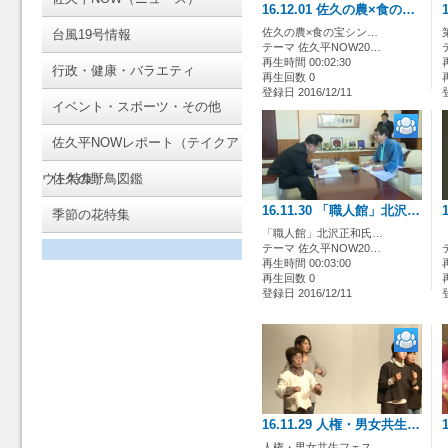
16.12.01 佐久の農×食の…
佐久の農×食の宝シン…
台風19号情報
テーマ 佐久平NOW20…
再生時間 00:02:30
行政・健康・バラエティ
再生回数 0
登録日 2016/12/11
イベント・スポーツ・その他
佐久平NOWレポート（テイクア
ウト特集）
佐久の野鳥図鑑
16.11.30 「職人館」北沢…
季節の花特集
「職人館」北沢正和氏…
テーマ 佐久平NOW20…
再生時間 00:03:00
再生回数 0
登録日 2016/12/11
16.11.29 人権・男女共生…
人権・男女共生フェス…