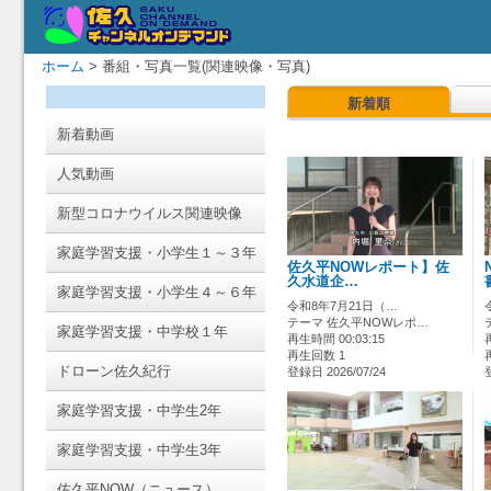
ホーム
> 番組・写真一覧(関連映像・写真)
新着順
新着動画
人気動画
新型コロナウイルス関連映像
家庭学習支援・小学生１～３年
佐久平NOWレポート】佐
久水道企…
家庭学習支援・小学生４～６年
令和8年7月21日（…
テーマ 佐久平NOWレポ…
家庭学習支援・中学校１年
再生時間 00:03:15
再生回数 1
ドローン佐久紀行
登録日 2026/07/24
家庭学習支援・中学生2年
家庭学習支援・中学生3年
佐久平NOW（ニュース）