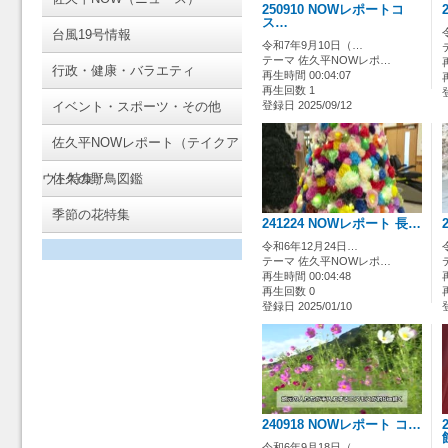
250910 NOWレポートコ
ス…
台風19号情報
令和7年9月10日（…
テーマ 佐久平NOWレポ…
行政・健康・バラエティ
再生時間 00:04:07
再生回数 1
イベント・スポーツ・その他
登録日 2025/09/12
佐久平NOWレポート（テイクア
ウト特集）
佐久の野鳥図鑑
季節の花特集
241224 NOWレポート 長…
令和6年12月24日…
テーマ 佐久平NOWレポ…
再生時間 00:04:48
再生回数 0
登録日 2025/01/10
240918 NOWレポート コ…
令和6年9月18日（…