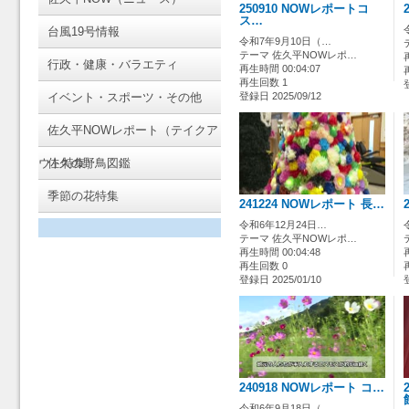
250910 NOWレポートコ
ス…
台風19号情報
令和7年9月10日（…
テーマ 佐久平NOWレポ…
行政・健康・バラエティ
再生時間 00:04:07
再生回数 1
イベント・スポーツ・その他
登録日 2025/09/12
佐久平NOWレポート（テイクア
ウト特集）
佐久の野鳥図鑑
季節の花特集
241224 NOWレポート 長…
令和6年12月24日…
テーマ 佐久平NOWレポ…
再生時間 00:04:48
再生回数 0
登録日 2025/01/10
240918 NOWレポート コ…
令和6年9月18日（…