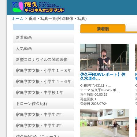
ホーム
> 番組・写真一覧(関連映像・写真)
新着順
新着動画
人気動画
新型コロナウイルス関連映像
家庭学習支援・小学生１～３年
佐久平NOWレポート】佐
久水道企…
家庭学習支援・小学生４～６年
令和8年7月21日（…
テーマ 佐久平NOWレポ…
家庭学習支援・中学校１年
再生時間 00:03:15
再生回数 1
ドローン佐久紀行
登録日 2026/07/24
家庭学習支援・中学生2年
家庭学習支援・中学生3年
佐久平NOW（ニュース）