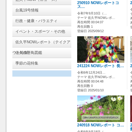
250910 NOWレポートコ
ス…
台風19号情報
令和7年9月10日（…
テーマ 佐久平NOWレポ…
行政・健康・バラエティ
再生時間 00:04:07
再生回数 1
イベント・スポーツ・その他
登録日 2025/09/12
佐久平NOWレポート（テイクア
ウト特集）
佐久の野鳥図鑑
季節の花特集
241224 NOWレポート 長…
令和6年12月24日…
テーマ 佐久平NOWレポ…
再生時間 00:04:48
再生回数 0
登録日 2025/01/10
240918 NOWレポート コ…
令和6年9月18日（…