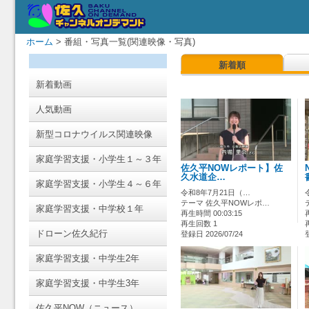
ホーム
> 番組・写真一覧(関連映像・写真)
新着順
新着動画
人気動画
新型コロナウイルス関連映像
家庭学習支援・小学生１～３年
佐久平NOWレポート】佐
久水道企…
家庭学習支援・小学生４～６年
令和8年7月21日（…
テーマ 佐久平NOWレポ…
家庭学習支援・中学校１年
再生時間 00:03:15
再生回数 1
ドローン佐久紀行
登録日 2026/07/24
家庭学習支援・中学生2年
家庭学習支援・中学生3年
佐久平NOW（ニュース）