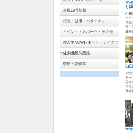
平根
り講
台風19号情報
令和
テー
行政・健康・バラエティ
再生時
再生
イベント・スポーツ・その他
登録日 
佐久平NOWレポート（テイクア
ウト特集）
佐久の野鳥図鑑
季節の花特集
臼田
12
テー
再生時
再生
登録日 
下平