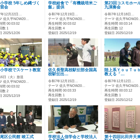
小学校 5年しめ縄づく
学校給食で「有機栽培米ご
第23回コスモホー
習会
飯」提供
九演奏会
7年12月22日…
令和7年12月19日…
令和7年12月18日…
マ 佐久平NOW20…
テーマ 佐久平NOW20…
テーマ 佐久平NOW20
間 00:03:02
再生時間 00:03:02
再生時間 00:03:14
回数 1
再生回数 4
再生回数 12
2025/12/26
登録日 2025/12/19
登録日 2025/12/19
小学校でスケート教室
佐久長聖高校駅伝部全国高
陸上系ＹｏｕＴｕ
校駅伝出…
教える「…
月16日（火）放送
令和7年12月15日…
令和7年12月12日…
マ 佐久平NOW20…
テーマ 佐久平NOW20…
テーマ 佐久平NOW20
間 00:03:02
再生時間 00:03:33
再生時間 00:03:12
回数 2
再生回数 1
再生回数 1
2025/12/19
登録日 2025/12/19
登録日 2025/12/12
尾区公民館 竣工式
学校法人信学会と学校法人
第十四回比田井天