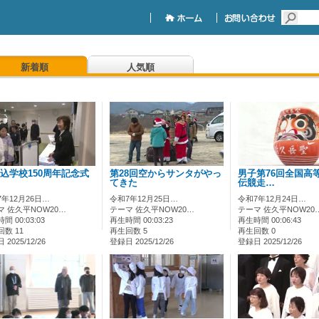
新着順
人気順
込学校150周年記念式
第28回空からサンタがやっ
男子第76回全国高
てきた
伝競走…
7年12月26日…
令和7年12月25日…
令和7年12月24日…
マ 佐久平NOW20…
テーマ 佐久平NOW20…
テーマ 佐久平NOW20
間 00:03:03
再生時間 00:03:23
再生時間 00:06:43
数 11
再生回数 5
再生回数 0
2025/12/26
登録日 2025/12/26
登録日 2025/12/26