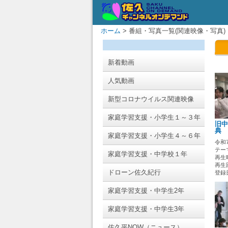
ホーム
> 番組・写真一覧(関連映像・写真)
新着動画
人気動画
新型コロナウイルス関連映像
家庭学習支援・小学生１～３年
旧中
典
家庭学習支援・小学生４～６年
令和
テー
家庭学習支援・中学校１年
再生時
再生回
ドローン佐久紀行
登録日 
家庭学習支援・中学生2年
家庭学習支援・中学生3年
佐久平NOW（ニュース）