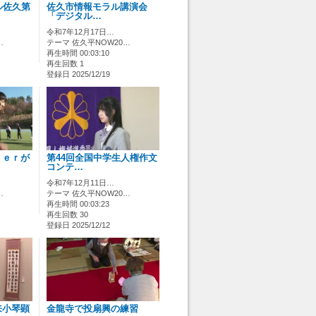
ル佐久第
佐久市情報モラル講演会
「デジタル…
令和7年12月17日…
…
テーマ 佐久平NOW20…
再生時間 00:03:10
再生回数 1
登録日 2025/12/19
ｂｅｒが
第44回全国中学生人権作文
コンテ…
令和7年12月11日…
…
テーマ 佐久平NOW20…
再生時間 00:03:23
再生回数 30
登録日 2025/12/12
来小琴顕
金龍寺で投扇興の練習