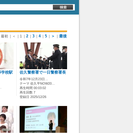
2
3
4
5
＞
最後
最初
｜＜
｜1
｜
｜
｜
｜
｜
｜
等学校駅
佐久警察署で一日警察署長
令和7年12月23日…
テーマ 佐久平NOW20…
…
再生時間 00:03:02
再生回数 7
登録日 2025/12/26