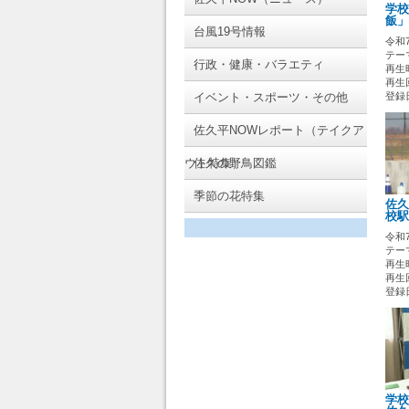
学校
飯」
台風19号情報
令和
テー
行政・健康・バラエティ
再生時
再生
イベント・スポーツ・その他
登録日 
佐久平NOWレポート（テイクア
ウト特集）
佐久の野鳥図鑑
季節の花特集
佐久
校駅
令和
テー
再生時
再生
登録日 
学校