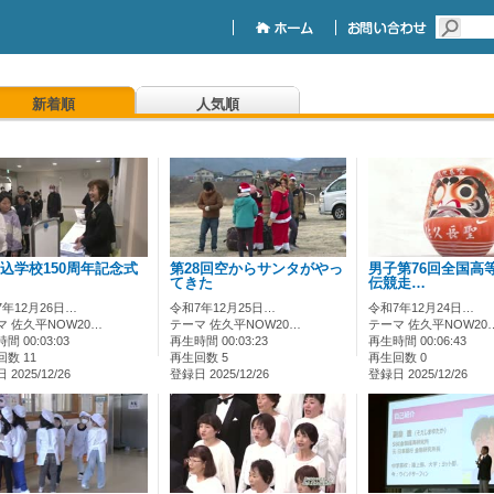
新着順
人気順
込学校150周年記念式
第28回空からサンタがやっ
男子第76回全国高
てきた
伝競走…
7年12月26日…
令和7年12月25日…
令和7年12月24日…
マ 佐久平NOW20…
テーマ 佐久平NOW20…
テーマ 佐久平NOW20
間 00:03:03
再生時間 00:03:23
再生時間 00:06:43
数 11
再生回数 5
再生回数 0
2025/12/26
登録日 2025/12/26
登録日 2025/12/26