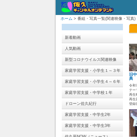
ホーム
> 番組・写真一覧(関連映像・写真)
新着動画
人気動画
新型コロナウイルス関連映像
家庭学習支援・小学生１～３年
旧中
典
家庭学習支援・小学生４～６年
令和
テー
家庭学習支援・中学校１年
再生時
再生回
ドローン佐久紀行
登録日 
家庭学習支援・中学生2年
家庭学習支援・中学生3年
佐久平NOW（ニュース）